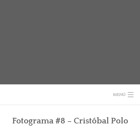
Saltar
al
contenido
MENÚ
INICIO
Fotograma #8 – Cristóbal Polo
SOBRE EL LIBRO