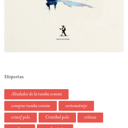
Etiquetas
Alrededor de la tumba común
comprar tumba común
cortometraje
cristof polo
Cristóbal polo
críticas