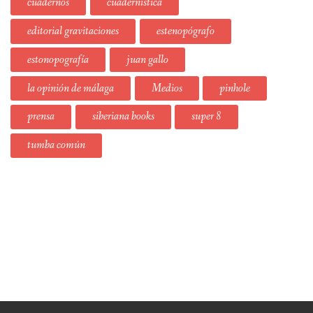
cuadernos
cuadernística
editorial gravitaciones
estenopógrafo
estonopografía
juan gallo
la opinión de málaga
Medios
pinhole
prensa
siberiana books
super 8
tumba común