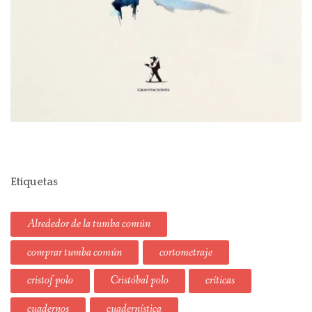
Etiquetas
Alrededor de la tumba común
comprar tumba común
cortometraje
cristof polo
Cristóbal polo
críticas
cuadernos
cuadernística