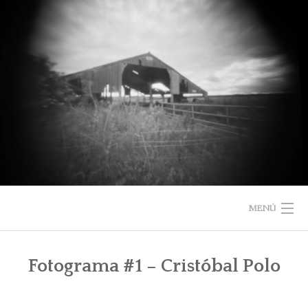
Saltar
al
contenido
MENÚ
INICIO
Fotograma #1 – Cristóbal Polo
SOBRE EL LIBRO