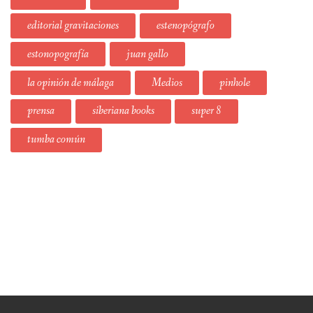
editorial gravitaciones
estenopógrafo
estonopografía
juan gallo
la opinión de málaga
Medios
pinhole
prensa
siberiana books
super 8
tumba común