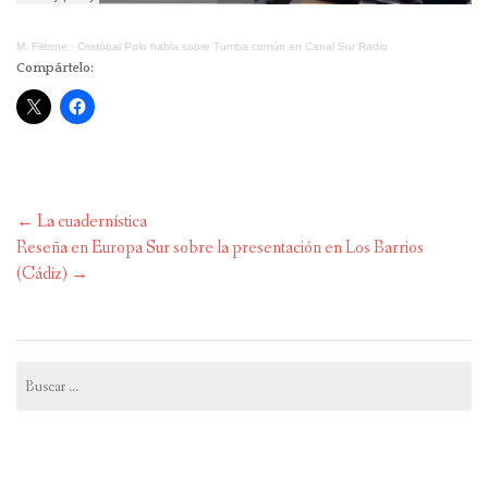
M. Filitone
·
Cristóbal Polo habla sobre Tumba común en Canal Sur Radio
Compártelo:
Navegación
←
La cuadernística
de
Reseña en Europa Sur sobre la presentación en Los Barrios
entradas
(Cádiz)
→
Buscar: