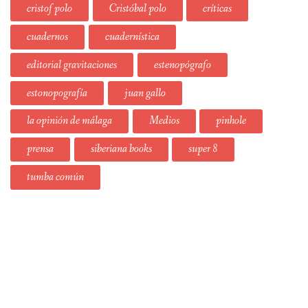
cristof polo
Cristóbal polo
críticas
cuadernos
cuadernística
editorial gravitaciones
estenopógrafo
estonopografía
juan gallo
la opinión de málaga
Medios
pinhole
prensa
siberiana books
super 8
tumba común