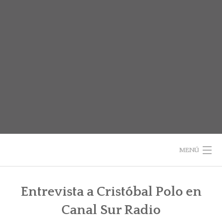
Saltar
al
contenido
MENÚ
INICIO
Entrevista a Cristóbal Polo en
SOBRE EL LIBRO
Canal Sur Radio