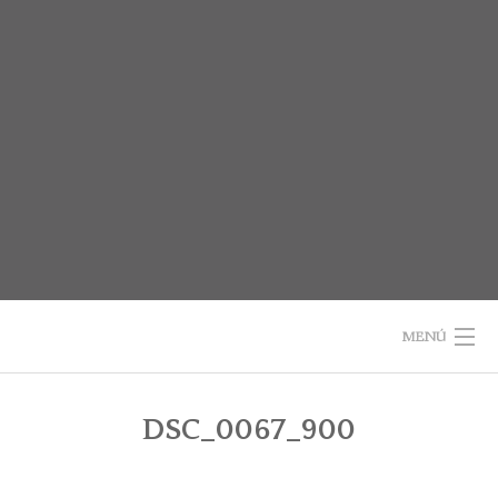
Saltar
al
contenido
MENÚ
INICIO
DSC_0067_900
SOBRE EL LIBRO