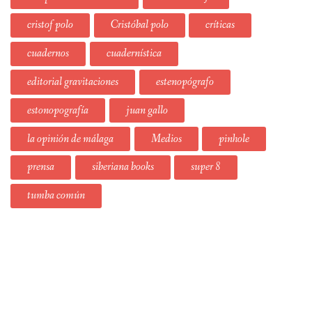
cristof polo
Cristóbal polo
críticas
cuadernos
cuadernística
editorial gravitaciones
estenopógrafo
estonopografía
juan gallo
la opinión de málaga
Medios
pinhole
prensa
siberiana books
super 8
tumba común