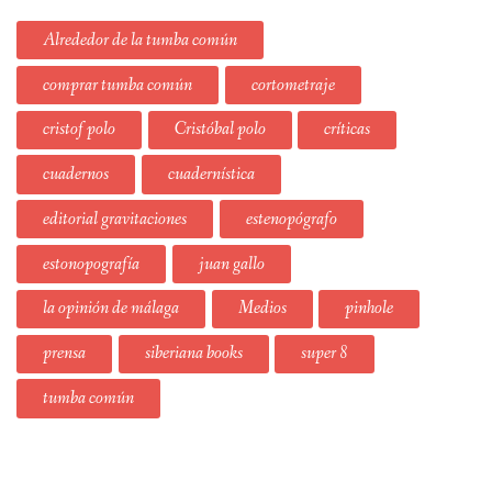
Alrededor de la tumba común
comprar tumba común
cortometraje
cristof polo
Cristóbal polo
críticas
cuadernos
cuadernística
editorial gravitaciones
estenopógrafo
estonopografía
juan gallo
la opinión de málaga
Medios
pinhole
prensa
siberiana books
super 8
tumba común