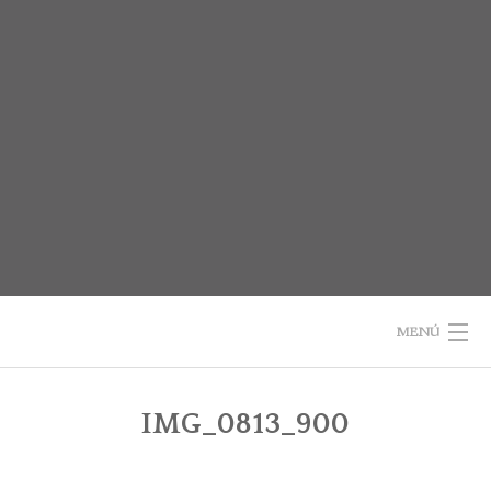
Saltar
al
contenido
MENÚ
INICIO
IMG_0813_900
SOBRE EL LIBRO