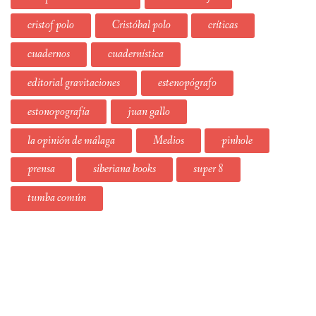
cristof polo
Cristóbal polo
críticas
cuadernos
cuadernística
editorial gravitaciones
estenopógrafo
estonopografía
juan gallo
la opinión de málaga
Medios
pinhole
prensa
siberiana books
super 8
tumba común