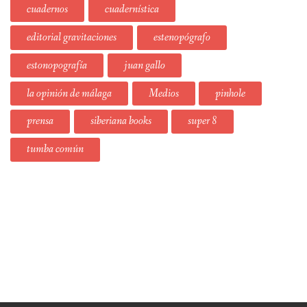
cuadernos
cuadernística
editorial gravitaciones
estenopógrafo
estonopografía
juan gallo
la opinión de málaga
Medios
pinhole
prensa
siberiana books
super 8
tumba común