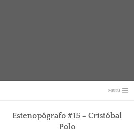
Saltar
al
contenido
MENÚ
INICIO
Estenopógrafo #15 – Cristóbal
SOBRE EL LIBRO
Polo