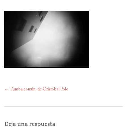
EL PROYECTO «TUMBA COMÚN»
CRISTÓBAL POLO
COMPRAR
PLAYLIST
MEDIOS
Navegación
←
Tumba común, de Cristóbal Polo
de
entradas
Deja una respuesta