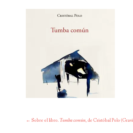
Navegación
←
Sobre el libro.
Tumba común
, de Cristóbal Polo (Grav
de