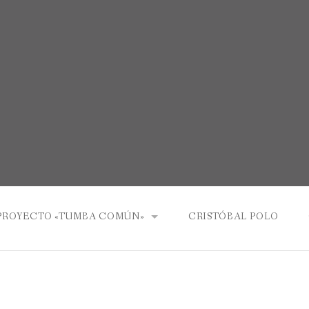
PROYECTO «TUMBA COMÚN»
CRISTÓBAL POLO
ESTENOPÓGRAFO
EL CORTOMETRAJE