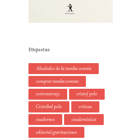
Etiquetas
Alrededor de la tumba común
comprar tumba común
cortometraje
cristof polo
Cristóbal polo
críticas
cuadernos
cuadernística
editorial gravitaciones