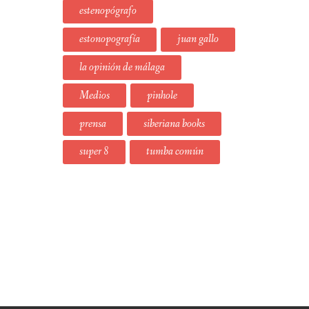
estenopógrafo
estonopografía
juan gallo
la opinión de málaga
Medios
pinhole
prensa
siberiana books
super 8
tumba común