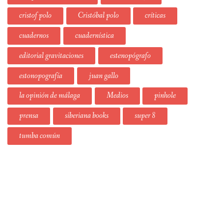
cristof polo
Cristóbal polo
críticas
cuadernos
cuadernística
editorial gravitaciones
estenopógrafo
estonopografía
juan gallo
la opinión de málaga
Medios
pinhole
prensa
siberiana books
super 8
tumba común